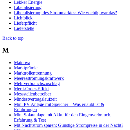
Lekker Energie
Liberalisierung
Liberalisierung des Strommarktes: Wie wichtig war das?
Lichtblick
Lieferpflicht
Lieferstelle
Back to top
M
Mainova
Marktprämie
Marktrollentrennung
Meeresströmungskraftwerk
Mehrverbrauchszuschlag
Merit-Order-Effekt
Messstellenbetreiber
Mindestvertragslaufzeit
Mini PV Anlage mit Speicher – Was erlaubt ist &
Erfahrungen
Mini Solaranlage mit Akku für den Eingenverbrauch,
Erfahrung & Test
Mit Nachtstrom sparen: Günstige Strompreise in der Nacht?