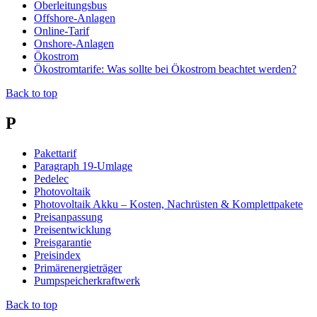
Oberleitungsbus
Offshore-Anlagen
Online-Tarif
Onshore-Anlagen
Ökostrom
Ökostromtarife: Was sollte bei Ökostrom beachtet werden?
Back to top
P
Pakettarif
Paragraph 19-Umlage
Pedelec
Photovoltaik
Photovoltaik Akku – Kosten, Nachrüsten & Komplettpakete
Preisanpassung
Preisentwicklung
Preisgarantie
Preisindex
Primärenergieträger
Pumpspeicherkraftwerk
Back to top