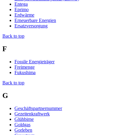
Entega
Eprimo
Erdwärme
Erneuerbare Energien
Ersatzversorgung
Back to top
F
Fossile Energieträger
Freimenge
Fukushima
Back to top
G
Geschäftspartnernummer
Gezeitenkraftwerk
Glühbirne
Goldgas
Gorleben