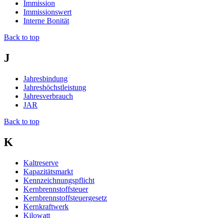
Immission
Immissionswert
Interne Bonität
Back to top
J
Jahresbindung
Jahreshöchstleistung
Jahresverbrauch
JAR
Back to top
K
Kaltreserve
Kapazitätsmarkt
Kennzeichnungspflicht
Kernbrennstoffsteuer
Kernbrennstoffsteuergesetz
Kernkraftwerk
Kilowatt