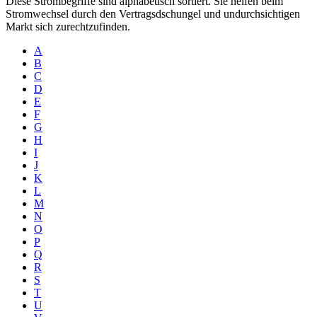
Diese Strombegriffe sind alphabetisch sortiert. Sie helfen beim
Stromwechsel durch den Vertragsdschungel und undurchsichtigen
Markt sich zurechtzufinden.
A
B
C
D
E
F
G
H
I
J
K
L
M
N
O
P
Q
R
S
T
U