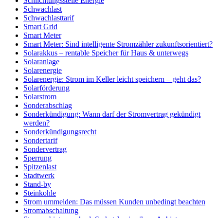
Schlichtungsstelle Energie
Schwachlast
Schwachlasttarif
Smart Grid
Smart Meter
Smart Meter: Sind intelligente Stromzähler zukunftsorientiert?
Solarakkus – rentable Speicher für Haus & unterwegs
Solaranlage
Solarenergie
Solarenergie: Strom im Keller leicht speichern – geht das?
Solarförderung
Solarstrom
Sonderabschlag
Sonderkündigung: Wann darf der Stromvertrag gekündigt
werden?
Sonderkündigungsrecht
Sondertarif
Sondervertrag
Sperrung
Spitzenlast
Stadtwerk
Stand-by
Steinkohle
Strom ummelden: Das müssen Kunden unbedingt beachten
Stromabschaltung