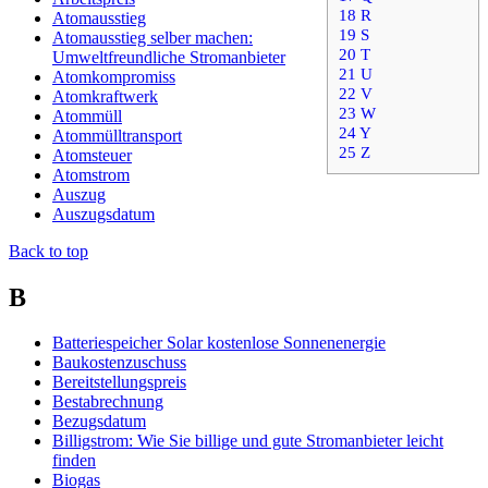
18
R
Atomausstieg
19
S
Atomausstieg selber machen:
20
T
Umweltfreundliche Stromanbieter
21
U
Atomkompromiss
22
V
Atomkraftwerk
23
W
Atommüll
24
Y
Atommülltransport
25
Z
Atomsteuer
Atomstrom
Auszug
Auszugsdatum
Back to top
B
Batteriespeicher Solar kostenlose Sonnenenergie
Baukostenzuschuss
Bereitstellungspreis
Bestabrechnung
Bezugsdatum
Billigstrom: Wie Sie billige und gute Stromanbieter leicht
finden
Biogas