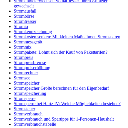
Stromanbieterwechsel: So hat Jessica ihren Anbieter
gewechselt
Stromausfall
Strombörse
Stromfresser
Stromio
Stromkennzeichnung
Stromkosten senken: Mit kleinen Maßnahmen Stromsparen
Strommessgerät
Strommix
Strompakete: Lohnt sich der Kauf von Pakettarifen?
Strompreis
Strompreisbremse
Strompreiserhöhung
Stromrechner
Stromsee
Stromspeicher
Stromspeicher Größe berechnen für den Eigenbedarf
Stromspeicherung
Stromsperre
Stromsperre bei Hartz IV: Welche Möglichkeiten bestehen?
Stromsteuer
Stromverbrauch
Stromverbrauch und Spartipps für 1-Personen-Haushalt
Stromverbrauchstabelle