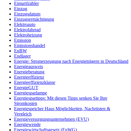
Eintarifzähler
Einzug
Einzugsdatum
Einzugsermächtigung
Elektroauto
Elektrofahrrad
Elektroheizung
Emission
Emissionshandel
EnBW
Endlager
Energie: Stromerzeugung nach Energieträgern in Deutschland
Energieausweis
Energieberatung
Energieeffizienz
Energieeffizienzklasse
EnergieGUT
Energiesparlampe
Energiespartipps: Mit diesen Tipps senken Sie Ihre
Stromkosten
Energiespeicher Haus Möglichkeiten, Nachrüsten &
Vergleich
Energieversorgungsunternehmen (EVU)
Energiewende
Energiewirtschaftsgesetz (EnWG)