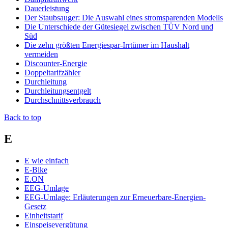
Dauerleistung
Der Staubsauger: Die Auswahl eines stromsparenden Modells
Die Unterschiede der Gütesiegel zwischen TÜV Nord und
Süd
Die zehn größten Energiespar-Irrtümer im Haushalt
vermeiden
Discounter-Energie
Doppeltarifzähler
Durchleitung
Durchleitungsentgelt
Durchschnittsverbrauch
Back to top
E
E wie einfach
E-Bike
E.ON
EEG-Umlage
EEG-Umlage: Erläuterungen zur Erneuerbare-Energien-
Gesetz
Einheitstarif
Einspeisevergütung