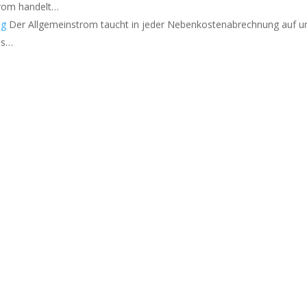
trom handelt…
ng
Der Allgemeinstrom taucht in jeder Nebenkostenabrechnung auf u
as…