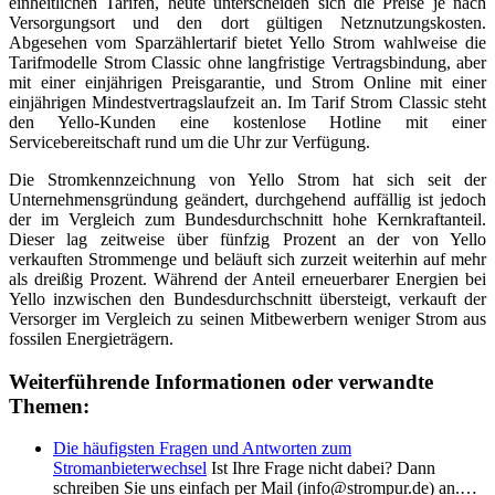
einheitlichen Tarifen, heute unterscheiden sich die Preise je nach
Versorgungsort und den dort gültigen Netznutzungskosten.
Abgesehen vom Sparzählertarif bietet Yello Strom wahlweise die
Tarifmodelle Strom Classic ohne langfristige Vertragsbindung, aber
mit einer einjährigen Preisgarantie, und Strom Online mit einer
einjährigen Mindestvertragslaufzeit an. Im Tarif Strom Classic steht
den Yello-Kunden eine kostenlose Hotline mit einer
Servicebereitschaft rund um die Uhr zur Verfügung.
Die Stromkennzeichnung von Yello Strom hat sich seit der
Unternehmensgründung geändert, durchgehend auffällig ist jedoch
der im Vergleich zum Bundesdurchschnitt hohe Kernkraftanteil.
Dieser lag zeitweise über fünfzig Prozent an der von Yello
verkauften Strommenge und beläuft sich zurzeit weiterhin auf mehr
als dreißig Prozent. Während der Anteil erneuerbarer Energien bei
Yello inzwischen den Bundesdurchschnitt übersteigt, verkauft der
Versorger im Vergleich zu seinen Mitbewerbern weniger Strom aus
fossilen Energieträgern.
Weiterführende Informationen oder verwandte
Themen:
Die häufigsten Fragen und Antworten zum
Stromanbieterwechsel
Ist Ihre Frage nicht dabei? Dann
schreiben Sie uns einfach per Mail (info@strompur.de) an.…