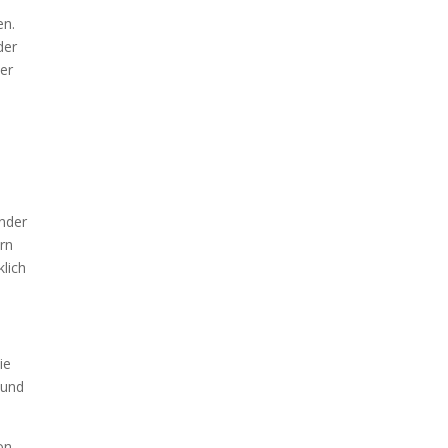
en.
der
er
ender
ern
lich
ie
 und
on