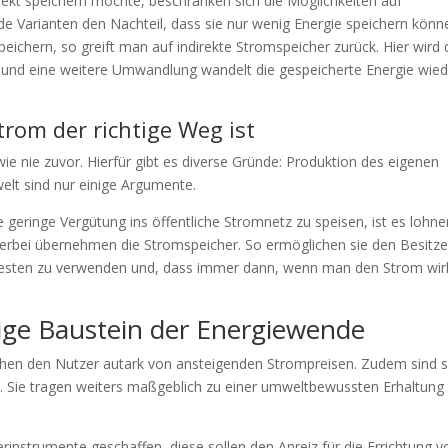
irekt speichern möchte, beschränken sich die Möglichkeiten auf
e Varianten den Nachteil, dass sie nur wenig Energie speichern könn
chern, so greift man auf indirekte Stromspeicher zurück. Hier wird 
und eine weitere Umwandlung wandelt die gespeicherte Energie wied
rom der richtige Weg ist
ie nie zuvor. Hierfür gibt es diverse Gründe: Produktion des eigenen
lt sind nur einige Argumente.
 geringe Vergütung ins öffentliche Stromnetz zu speisen, ist es lohn
hierbei übernehmen die Stromspeicher. So ermöglichen sie den Besitz
besten zu verwenden und, dass immer dann, wenn man den Strom wirk
tige Baustein der Energiewende
hen den Nutzer autark von ansteigenden Strompreisen. Zudem sind s
e. Sie tragen weiters maßgeblich zu einer umweltbewussten Erhaltung
instrumente geschaffen, diese sollen den Anreiz für die Errichtung v