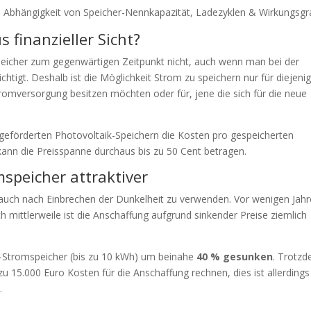
in Abhängigkeit von Speicher-Nennkapazität, Ladezyklen & Wirkungsgr
 finanzieller Sicht?
espeicher zum gegenwärtigen Zeitpunkt nicht, auch wenn man bei der
htigt. Deshalb ist die Möglichkeit Strom zu speichern nur für diejeni
tromversorgung besitzen möchten oder für, jene die sich für die neue
i geförderten Photovoltaik-Speichern die Kosten pro gespeicherten
 kann die Preisspanne durchaus bis zu 50 Cent betragen.
speicher attraktiver
uch nach Einbrechen der Dunkelheit zu verwenden. Vor wenigen Jah
ch mittlerweile ist die Anschaffung aufgrund sinkender Preise ziemlich
ik-Stromspeicher (bis zu 10 kWh) um beinahe
40 % gesunken
. Trotz
u 15.000 Euro Kosten für die Anschaffung rechnen, dies ist allerdings
.