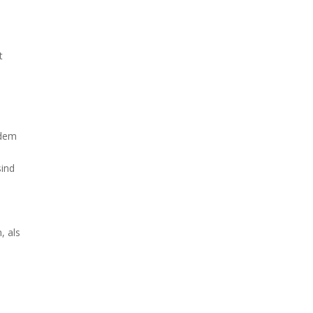
t
udem
sind
, als