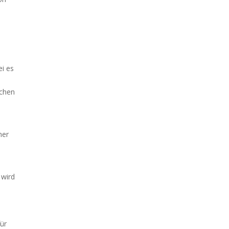
ei es
ichen
her
 wird
für