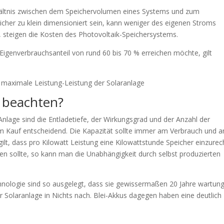
rhältnis zwischen dem Speichervolumen eines Systems und zum
eicher zu klein dimensioniert sein, kann weniger des eigenen Stroms
n, steigen die Kosten des Photovoltaik-Speichersystems.
 Eigenverbrauchsanteil von rund 60 bis 70 % erreichen möchte, gilt
e maximale Leistung-Leistung der Solaranlage
 beachten?
Anlage sind die Entladetiefe, der Wirkungsgrad und der Anzahl der
m Kauf entscheidend. Die Kapazität sollte immer am Verbrauch und a
 gilt, dass pro Kilowatt Leistung eine Kilowattstunde Speicher einzure
 sollte, so kann man die Unabhängigkeit durch selbst produzierten
nologie sind so ausgelegt, dass sie gewissermaßen 20 Jahre wartung
r Solaranlage in Nichts nach. Blei-Akkus dagegen haben eine deutlich