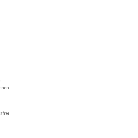
n
chnen
sfrei