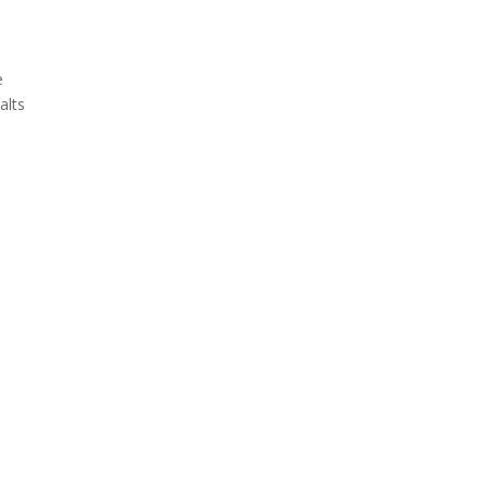
e
alts
s