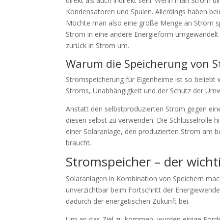
direkt als auch indirekt sein. Wenn man Strom d
Kondensatoren und Spulen. Allerdings haben beid
Möchte man also eine große Menge an Strom spei
Strom in eine andere Energieform umgewandelt 
zurück in Strom um.
Warum die Speicherung von St
Stromspeicherung für Eigenheime ist so beliebt w
Stroms, Unabhängigkeit und der Schutz der Umwe
Anstatt den selbstproduzierten Strom gegen eine
diesen selbst zu verwenden. Die Schlüsselrolle 
einer Solaranlage, den produzierten Strom am 
braucht.
Stromspeicher – der wich
Solaranlagen in Kombination von Speichern mac
unverzichtbar beim Fortschritt der Energiewend
dadurch der energetischen Zukunft bei.
Um an das Ziel zu kommen, wurden einige Förder