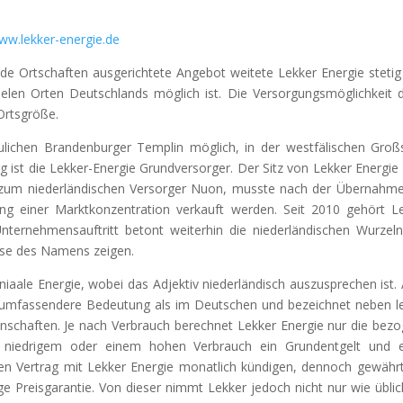
ww.lekker-energie.de
e Ortschaften ausgerichtete Angebot weitete Lekker Energie stetig
elen Orten Deutschlands möglich ist. Die Versorgungsmöglichkeit 
 Ortsgröße.
ulichen Brandenburger Templin möglich, in der westfälischen Groß
g ist die Lekker-Energie Grundversorger. Der Sitz von Lekker Energie i
h zum niederländischen Versorger Nuon, musste nach der Übernahm
ung einer Marktkonzentration verkauft werden. Seit 2010 gehört L
ternehmensauftritt betont weiterhin die niederländischen Wurzel
eise des Namens zeigen.
niaale Energie, wobei das Adjektiv niederländisch auszusprechen ist.
h umfassendere Bedeutung als im Deutschen und bezeichnet neben l
enschaften. Je nach Verbrauch berechnet Lekker Energie nur die bez
niedrigem oder einem hohen Verbrauch ein Grundentgelt und e
en Vertrag mit Lekker Energie monatlich kündigen, dennoch gewähr
 Preisgarantie. Von dieser nimmt Lekker jedoch nicht nur wie üblic