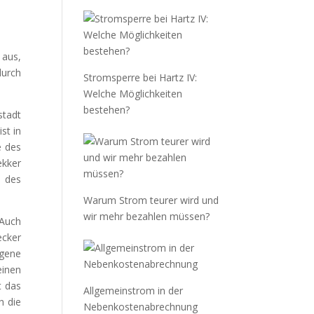
 aus,
durch
Stromsperre bei Hartz IV:
Welche Möglichkeiten
bestehen?
stadt
st in
e des
ekker
n des
Warum Strom teurer wird und
wir mehr bezahlen müssen?
 Auch
ecker
ogene
inen
t das
Allgemeinstrom in der
h die
Nebenkostenabrechnung