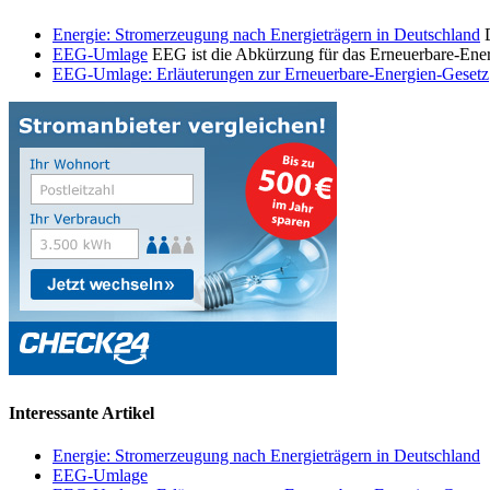
Energie: Stromerzeugung nach Energieträgern in Deutschland
D
EEG-Umlage
EEG ist die Abkürzung für das Erneuerbare-Ene
EEG-Umlage: Erläuterungen zur Erneuerbare-Energien-Gesetz
Interessante Artikel
Energie: Stromerzeugung nach Energieträgern in Deutschland
EEG-Umlage