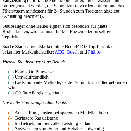
Saugleistung enorm. Die Filter können direkt unter Wasserhahn
saubergemacht werden, die Schmutzreste werden entfernt und das
Filtersystem mindestens für 24 Stunden zum Trocknen abgelegt
(Anleitung beachten!).
Staubsauger ohne Beutel eignen sich besonders für glatte
Bodenflächen, wie Laminat, Parket, Fliesen oder fusselfreie
Teppiche.
Starke Staubsauger-Marken ohne Beutel? Die Top-Produkte
bekannter Markenhersteller:
AEG
,
Bosch
und
Philips
.
Vorteile Staubsauger ohne Beutel:
(+)
Kompakte Bauweise
(+)
Umweltfreundlich
(+)
Luftschonende Methode, da der Schmutz im Filter gebunden
wird
(+)
Oft für Allergiker geeignet
Nachteile Staubsauger ohne Beutel:
(–)
Anschaffungskosten bei sparenden Modellen hoch
(–)
Geringere Saugleistung
(–)
Im Betrieb und bei voller Leistung zu laut
(–)
Auswaschen vom Filter und Behälter notwendig