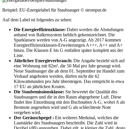
Beispiel: EU-Energielabel für Staubsauger © strompur.de
Auf dem Label ist folgendes zu sehen:
Die Energieeffizienzklasse:
Dabei werden die Abstufungen
anhand von Balkensystem farblich gekennzeichnet. Die
Sparklassen werden von A-G angezeigt. Ab 2017 kommen
Energieeffizienzklassen-Erweiterungen A+++, A++ und A+
hinzu. Die Klassen E bis G entfallen später komplett aus der
Liste.
Jährlicher Energieverbrauch:
Die Angabe bezieht sich auf
eine Wohnung mit 82m², die 50 Mal pro Jahr gesaugt wird.
Neue Staubsauger die ab dem 01. September im Handel zum
Verkauf angeboten werden, dürfen nicht die 62
Kilowattstunden pro Jahr übersteigen. Das entspricht in etwa
17 EU an jährlichen Kosten.
Die Staubemissionsklasse:
Sie bewertet die Qualität des
Staubsaugers und die in den Raum abgegebene Luft. Diese
findet ihre Einordnung mit den Buchstaben A-G, wobei A als
Bestnote angesehen wird und G als schlechteste Note
vergeben wird.
Der Geräuschpegel :
Ein weiteres Merkmal, welches die
Lautstärke des Staubsaugers beschreibt. Die Zahl wird in
Dezibel (dB) angegeben. Dabei gilt, je kleiner die Zahl, desto