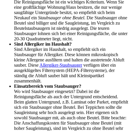
Die Reinigungsfläche ist ein wichtiges Kriterium. Wenn Sie
eine großflächige Wohnung/Haus besitzen, die nur wenige
saugfähige Untergründe besitzt, so empfiehlt sich beim
Neukauf ein
Staubsauger ohne Beutel
. Die Staubsauger ohne
Beutel sind billiger und die Saugleistung, im Vergleich zu
Beutelstaubsaugern ist niedrig ausgelegt. Die teuren
Staubsauger lohnen sich bei einer Reinigungsfläche, die unter
20-30 Quadratmeter liegt, nicht.
Sind Allergiker im Haushalt?
Sind Allergiker im Haushalt, so empfiehlt sich ein
Staubsauger für Allergiker. Diese können mikroskopisch
kleine Allergene ausfiltern und halten die austretende Abluft
sauber. Diese
Allergiker-Staubsauger
verfügen über ein
ausgeklügeltes Filtersystem (HEPA-Filtersysteme), der
ständig die Abluft sauber hält und Kleinstpartikel
zusammenhält.
Einsatzbereich vom Staubsauger?
Wo wird Staubsauger eingesetzt? Dabei ist die
Reinigungsfläche als auch der Untergrund entscheidend.
Beim glatten Untergrund, z.B. Laminat oder Parket, empfiehlt
sich ein Staubsauger ohne Beutel. Bei Teppichen sollte die
Saugleistung sehr hoch ausgelegt sein. Hier eigenen sich
sowohl Staubsauger mit, als auch ohne Beutel. Bitte beachte:
Die Anschaffungskosten für Staubsauger ohne Beutel (mit
hoher Saugleistung), sind im Vergleich zu ohne Beutel sehr